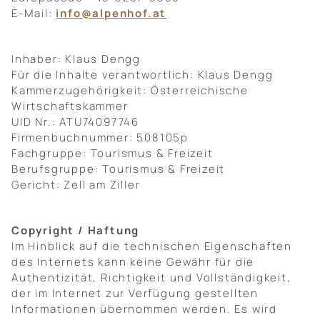
Natur und Aktivitäten
E-Mail:
info@alpenhof.at
Infos und Kontakt
Inhaber: Klaus Dengg
Für die Inhalte verantwortlich: Klaus Dengg
Kammerzugehörigkeit: Österreichische
Wirtschaftskammer
UID Nr.: ATU74097746
Firmenbuchnummer: 508105p
Fachgruppe: Tourismus & Freizeit
Berufsgruppe: Tourismus & Freizeit
Gericht: Zell am Ziller
Copyright / Haftung
Im Hinblick auf die technischen Eigenschaften
des Internets kann keine Gewähr für die
Authentizität, Richtigkeit und Vollständigkeit,
der im Internet zur Verfügung gestellten
Informationen übernommen werden. Es wird