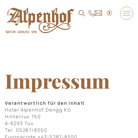
DE
/
EN
/
FR
Der Alpenhof
Wohnen und Angebote
Impressum
Genuss
SPA und Fitness
Verantwortlich für den Inhalt
Hotel Alpenhof Dengg KG
Hintertux 750
Familie
A-6293 Tux
Tel. 05287/8550
Europacode +43-5287-8550