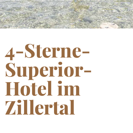
Natur und Aktivitäten
Infos und Kontakt
4-Sterne-
Superior-
Hotel im
Zillertal