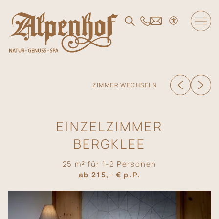
DE
/
EN
/
FR
Der Alpenhof
ZIMMER WECHSELN
Wohnen und Angebote
EINZELZIMMER
Genuss
BERGKLEE
SPA und Fitness
25 m² für 1-2 Personen
ab 215,- € p.P.
Familie