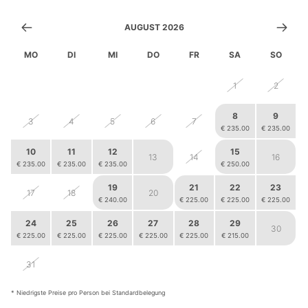
AUGUST 2026
MO
DI
MI
DO
FR
SA
SO
27
28
29
30
31
1
2
8
9
3
4
5
6
7
€ 235.00
€ 235.00
10
11
12
15
13
14
16
€ 235.00
€ 235.00
€ 235.00
€ 250.00
19
21
22
23
17
18
20
€ 240.00
€ 225.00
€ 225.00
€ 225.00
24
25
26
27
28
29
30
€ 225.00
€ 225.00
€ 225.00
€ 225.00
€ 225.00
€ 215.00
3
4
5
6
31
1
2
€ 215.00
€ 215.00
€ 215.00
€ 215.00
* Niedrigste Preise pro Person bei Standardbelegung