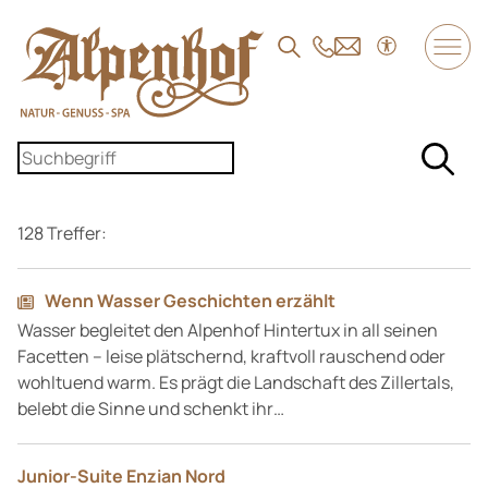
DE
/
EN
/
FR
Der Alpenhof
128 Treffer:
Wohnen und Angebote
Genuss
Wenn Wasser Geschichten erzählt
Wasser begleitet den Alpenhof Hintertux in all seinen
Facetten – leise plätschernd, kraftvoll rauschend oder
SPA und Fitness
wohltuend warm. Es prägt die Landschaft des Zillertals,
belebt die Sinne und schenkt ihr…
Familie
Junior-Suite Enzian Nord