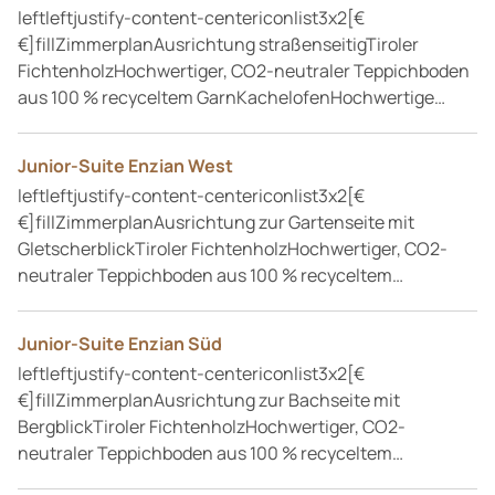
Natur und Aktivitäten
leftleftjustify-content-centericonlist3x2[€
€]fillZimmerplanAusrichtung straßenseitigTiroler
Infos und Kontakt
FichtenholzHochwertiger, CO2-neutraler Teppichboden
aus 100 % recyceltem GarnKachelofenHochwertige…
Junior-Suite Enzian West
leftleftjustify-content-centericonlist3x2[€
€]fillZimmerplanAusrichtung zur Gartenseite mit
GletscherblickTiroler FichtenholzHochwertiger, CO2-
neutraler Teppichboden aus 100 % recyceltem…
Junior-Suite Enzian Süd
leftleftjustify-content-centericonlist3x2[€
€]fillZimmerplanAusrichtung zur Bachseite mit
BergblickTiroler FichtenholzHochwertiger, CO2-
neutraler Teppichboden aus 100 % recyceltem…