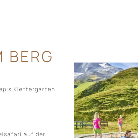
M BERG
epis Klettergarten
elsafari auf der