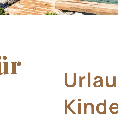
s
ür
vitäten
Urlau
akt
Kinde