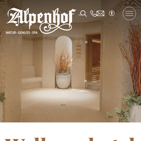
DE
/
EN
/
FR
Der Alpenhof
Wohnen und Angebote
Genuss
SPA und Fitness
Familie