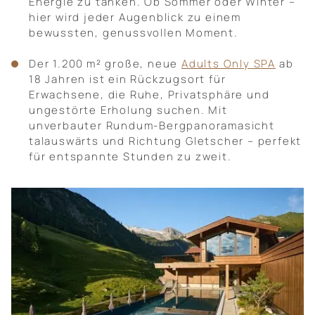
Energie zu tanken. Ob Sommer oder Winter –
hier wird jeder Augenblick zu einem
bewussten, genussvollen Moment.
Der 1.200 m² große, neue
Adults Only SPA
ab
18 Jahren ist ein Rückzugsort für
Erwachsene, die Ruhe, Privatsphäre und
ungestörte Erholung suchen. Mit
unverbauter Rundum-Bergpanoramasicht
talauswärts und Richtung Gletscher – perfekt
für entspannte Stunden zu zweit.