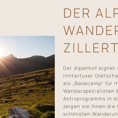
DER AL
WANDER
ZILLER
Der Alpenhof eignet
Hintertuxer Gletsche
als „Basecamp“ für I
Wanderspezialisten 
Aktivprogramms in d
zeigen sie Ihnen die
schönsten Wanderung