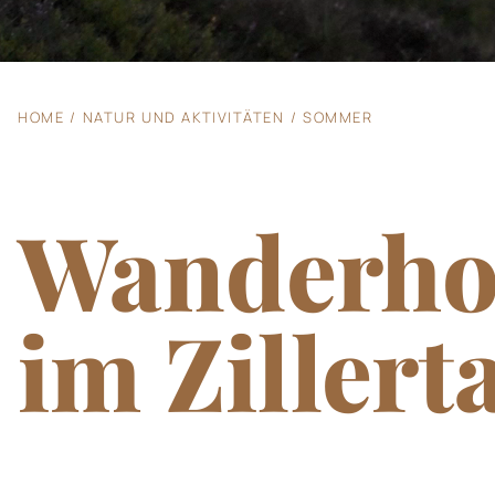
SPA und Fitnes
HOME
NATUR UND AKTIVITÄTEN
SOMMER
Familie
Wanderho
Natur und Akti
im Zillert
Infos und Kont