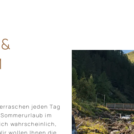
 &
M
berraschen jeden Tag
n Sommerurlaub im
sich wahrscheinlich,
ir wollen Ihnen die