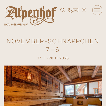
DE
/
EN
/
FR
Der Alpenhof
NOVEMBER-SCHNÄPPCHEN
7=6
Wohnen und Angebote
07.11.-28.11.2026
Genuss
SPA und Fitness
Familie