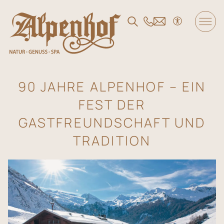
DE
/
EN
/
FR
Der Alpenhof
90 JAHRE ALPENHOF – EIN
FEST DER
Wohnen und Angebote
GASTFREUNDSCHAFT UND
TRADITION
Genuss
SPA und Fitness
Familie