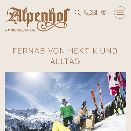
DE
/
EN
/
FR
Der Alpenhof
FERNAB VON HEKTIK UND
ALLTAG
Wohnen und Angebote
Genuss
SPA und Fitness
Familie