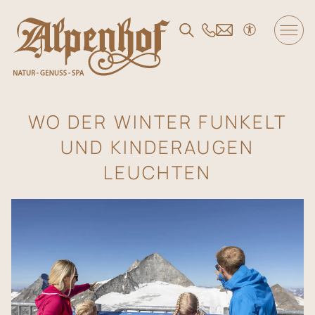
DE
/
EN
/
FR
Der Alpenhof
WO DER WINTER FUNKELT
UND KINDERAUGEN
Wohnen und Angebote
LEUCHTEN
Genuss
SPA und Fitness
Familie