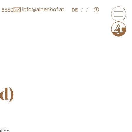
info@alpenhof.at
7 8550
DE
/
/
d)
lich