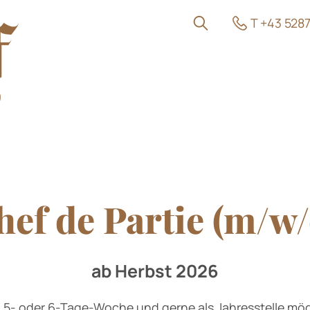
T +43 528
hef de Partie (m/w/
gebote
ab Herbst 2026
 / 5- oder 6-Tage-Woche und gerne als Jahresstelle mög