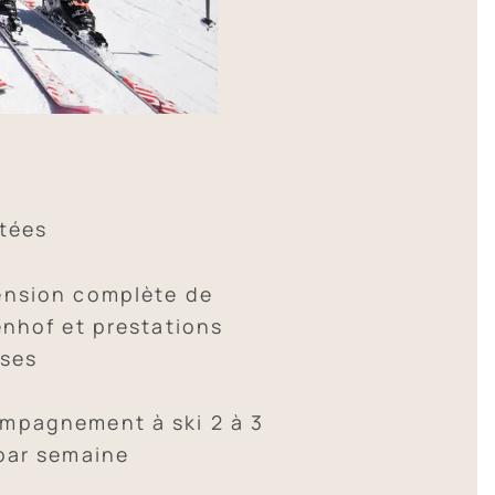
itées
ension complète de
enhof et prestations
uses
mpagnement à ski 2 à 3
 par semaine