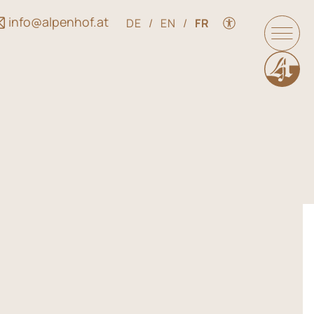
info@alpenhof.at
DE
/
EN
/
FR