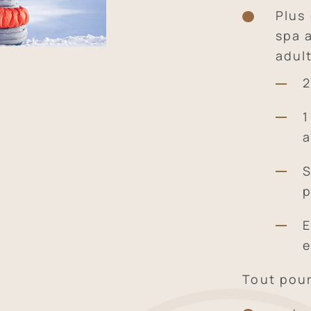
Plus
spa 
adul
2
1
a
S
E
e
Tout pour 