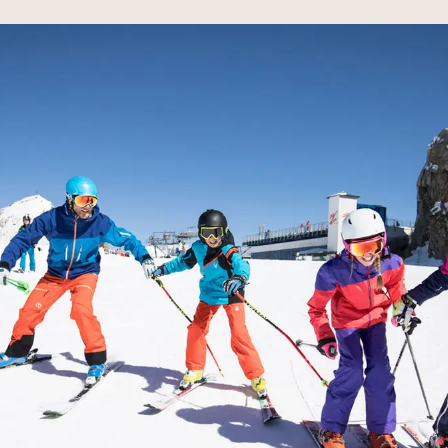
tés
 contact