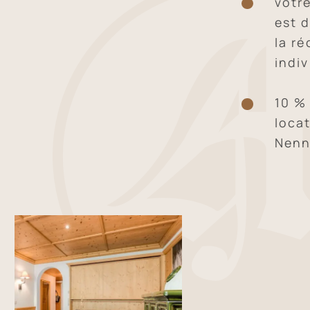
votre
est 
la ré
indi
10 %
loca
Nenn