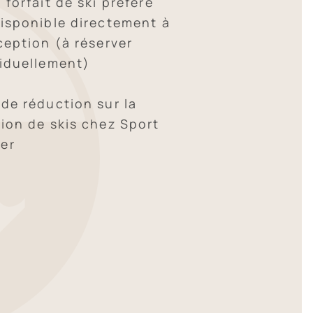
 forfait de ski préféré
disponible directement à
ception (à réserver
viduellement)
 de réduction sur la
tion de skis chez Sport
er