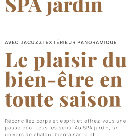
SPA jardin
Nature et activités
Informations et contact
AVEC JACUZZI EXTÉRIEUR PANORAMIQUE
Le plaisir du
bien-être en
toute saison
Réconciliez corps et esprit et offrez-vous une
pause pour tous les sens. Au SPA jardin, un
univers de chaleur bienfaisante et