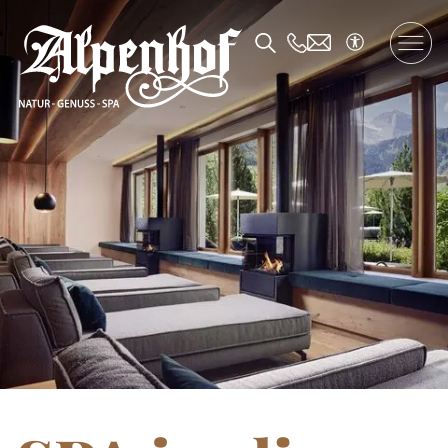
DE
/
EN
/
FR
L'Alpenhof
Logement et offres
Plaisir
SPA et Fitness
Famille